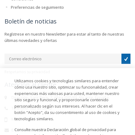
Preferencias de seguimiento
Boletín de noticias
Regístrese en nuestro Newsletter para estar al tanto de nuestras
últimas novedades y ofertas
Respetamos su privacidad
Utilizamos cookies y tecnologías similares para entender
Atención al cliente
cómo usa nuestro sitio, optimizar su funcionalidad, crear
experiencias más valiosas para usted, mantener nuestro
Dirección. Sant Pere, 7, Altea (03590), Alicante, España.
sitio seguro y funcional, y proporcionarle contenido
personalizado según sus intereses. Al hacer clic en el
Teléfono. 965 84 04 00
botón "Acepto", da su consentimiento al uso de cookies y
tecnologías similares.
Móvil.
Consulte nuestra Declaración global de privacidad para
Email. info@hotelsanmiguelaltea.es